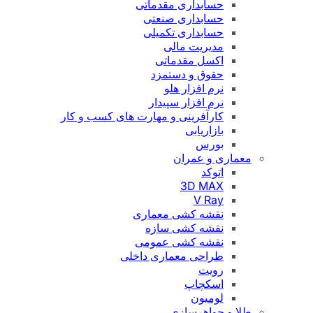
حسابداری مقدماتی
حسابداری صنعتی
حسابداری تکمیلی
مدیریت مالی
اکسل مقدماتی
حقوق و دستمزد
نرم افزار هلو
نرم افزار سپیدار
کارآفرینی و مهارت های کسب و کار
بازاریابی
بورس
معماری و عمران
اتوکد
3D MAX
V Ray
نقشه کشی معماری
نقشه کشی سازه
نقشه کشی عمومی
طراحی معماری داخلی
رویت
اسکچاپ
لومیون
طلا و جواهرسازی