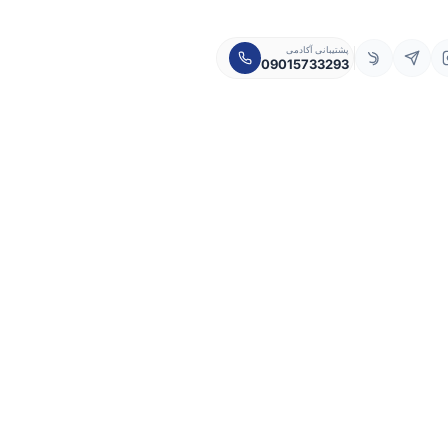
پشتیبانی آکادمی
09015733293