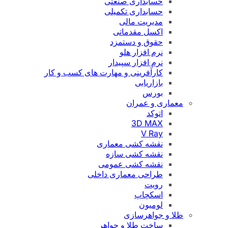
حسابداری صنعتی
حسابداری تکمیلی
مدیریت مالی
اکسل مقدماتی
حقوق و دستمزد
نرم افزار هلو
نرم افزار سپیدار
کارآفرینی و مهارت های کسب و کار
بازاریابی
بورس
معماری و عمران
اتوکد
3D MAX
V Ray
نقشه کشی معماری
نقشه کشی سازه
نقشه کشی عمومی
طراحی معماری داخلی
رویت
اسکچاپ
لومیون
طلا و جواهرسازی
ساخت طلا و جواهر