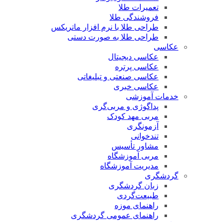
تعمیرات طلا
فروشندگی طلا
طراحی طلا با نرم افزار ماتریکس
طراحی طلا به صورت دستی
عکاسی
عکاسی دیجیتال
عکاسی پرتره
عکاسی صنعتی و تبلیغاتی
عکاسی خبری
خدمات آموزشی
پداگوژی و مربی‌گری
مربی مهد کودک
آزمونگری
تندخوانی
مشاور تأسیس
مربی آموزشگاه
مدیریت آموزشگاه
گردشگری
زبان گردشگری
طبیعت‌گردی
راهنمای موزه
راهنمای عمومی گردشگری