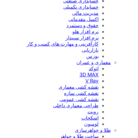
حسابداری صنعتی
حسابداری تکمیلی
مدیریت مالی
اکسل مقدماتی
حقوق و دستمزد
نرم افزار هلو
نرم افزار سپیدار
کارآفرینی و مهارت های کسب و کار
بازاریابی
بورس
معماری و عمران
اتوکد
3D MAX
V Ray
نقشه کشی معماری
نقشه کشی سازه
نقشه کشی عمومی
طراحی معماری داخلی
رویت
اسکچاپ
لومیون
طلا و جواهرسازی
ساخت طلا و جواهر