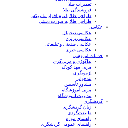
تعمیرات طلا
فروشندگی طلا
طراحی طلا با نرم افزار ماتریکس
طراحی طلا به صورت دستی
عکاسی
عکاسی دیجیتال
عکاسی پرتره
عکاسی صنعتی و تبلیغاتی
عکاسی خبری
خدمات آموزشی
پداگوژی و مربی‌گری
مربی مهد کودک
آزمونگری
تندخوانی
مشاور تأسیس
مربی آموزشگاه
مدیریت آموزشگاه
گردشگری
زبان گردشگری
طبیعت‌گردی
راهنمای موزه
راهنمای عمومی گردشگری