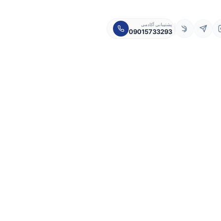
پشتیبانی آکادمی
09015733293