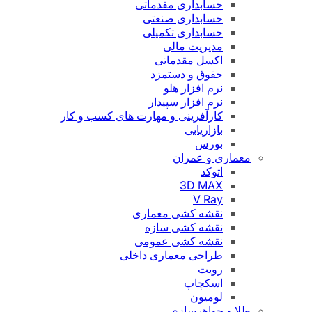
حسابداری مقدماتی
حسابداری صنعتی
حسابداری تکمیلی
مدیریت مالی
اکسل مقدماتی
حقوق و دستمزد
نرم افزار هلو
نرم افزار سپیدار
کارآفرینی و مهارت های کسب و کار
بازاریابی
بورس
معماری و عمران
اتوکد
3D MAX
V Ray
نقشه کشی معماری
نقشه کشی سازه
نقشه کشی عمومی
طراحی معماری داخلی
رویت
اسکچاپ
لومیون
طلا و جواهرسازی