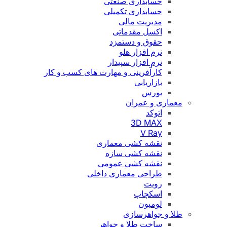
حسابداری صنعتی
حسابداری تکمیلی
مدیریت مالی
اکسل مقدماتی
حقوق و دستمزد
نرم افزار هلو
نرم افزار سپیدار
کارآفرینی و مهارت های کسب و کار
بازاریابی
بورس
عماری و عمران
اتوکد
3D MAX
V Ray
نقشه کشی معماری
نقشه کشی سازه
نقشه کشی عمومی
طراحی معماری داخلی
رویت
اسکچاپ
لومیون
لا و جواهرسازی
ساخت طلا و جواهر