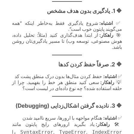
🔷 1. یادگیری بدون هدف مشخص
✅
اشتباه:
شروع یادگیری فقط به‌خاطر اینکه “همه
می‌گویند پایتون خوب است”.
🎯
راهکار:
از ابتدا هدف‌گذاری کنید (مثلاً: تحلیل داده،
هوش مصنوعی، توسعه وب) تا مسیر یادگیری‌تان روشن
باشد.
🔷 2. صرفاً حفظ کردن کدها
✅
اشتباه:
حفظ کردن مثال‌ها بدون درک منطق پشت کد
💡
راهکار:
سعی کنید منطق هر خط را بفهمید. چرا از
حلقه استفاده شده؟ چه نوع داده‌ای در لیست است؟
🔷 3. نادیده گرفتن اشکال‌زدایی (Debugging)
✅
اشتباه:
هنگام مواجهه با ارورها، سریع ناامید شدن
🛠
راهکار:
یاد بگیرید ارورهای رایج پایتون مانند
,
,
را
SyntaxError
TypeError
IndexError