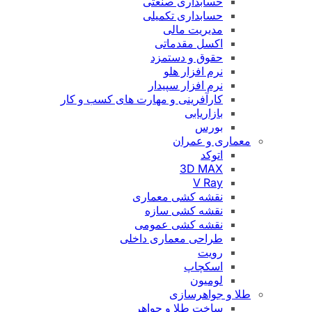
حسابداری صنعتی
حسابداری تکمیلی
مدیریت مالی
اکسل مقدماتی
حقوق و دستمزد
نرم افزار هلو
نرم افزار سپیدار
کارآفرینی و مهارت های کسب و کار
بازاریابی
بورس
معماری و عمران
اتوکد
3D MAX
V Ray
نقشه کشی معماری
نقشه کشی سازه
نقشه کشی عمومی
طراحی معماری داخلی
رویت
اسکچاپ
لومیون
طلا و جواهرسازی
ساخت طلا و جواهر