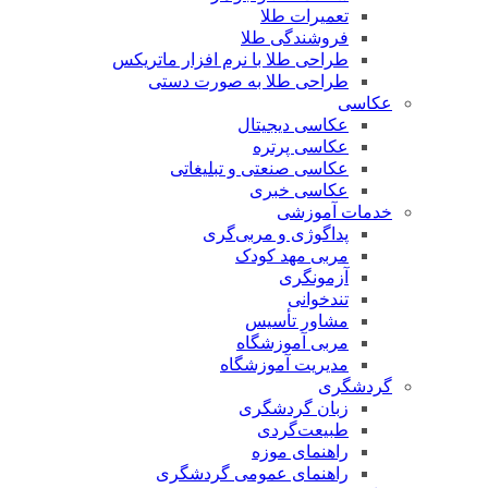
تعمیرات طلا
فروشندگی طلا
طراحی طلا با نرم افزار ماتریکس
طراحی طلا به صورت دستی
عکاسی
عکاسی دیجیتال
عکاسی پرتره
عکاسی صنعتی و تبلیغاتی
عکاسی خبری
خدمات آموزشی
پداگوژی و مربی‌گری
مربی مهد کودک
آزمونگری
تندخوانی
مشاور تأسیس
مربی آموزشگاه
مدیریت آموزشگاه
گردشگری
زبان گردشگری
طبیعت‌گردی
راهنمای موزه
راهنمای عمومی گردشگری