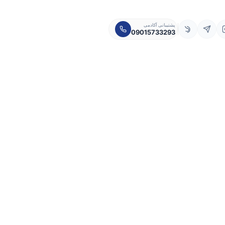
پشتیبانی آکادمی
09015733293