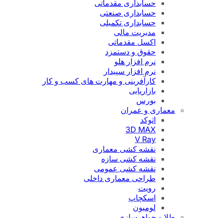
حسابداری مقدماتی
حسابداری صنعتی
حسابداری تکمیلی
مدیریت مالی
اکسل مقدماتی
حقوق و دستمزد
نرم افزار هلو
نرم افزار سپیدار
کارآفرینی و مهارت های کسب و کار
بازاریابی
بورس
معماری و عمران
اتوکد
3D MAX
V Ray
نقشه کشی معماری
نقشه کشی سازه
نقشه کشی عمومی
طراحی معماری داخلی
رویت
اسکچاپ
لومیون
طلا و جواهرسازی