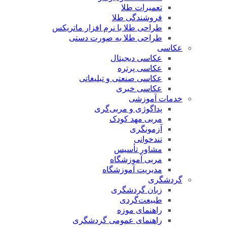
تعمیرات طلا
فروشندگی طلا
طراحی طلا با نرم افزار ماتریکس
طراحی طلا به صورت دستی
عکاسی
عکاسی دیجیتال
عکاسی پرتره
عکاسی صنعتی و تبلیغاتی
عکاسی خبری
خدمات آموزشی
پداگوژی و مربی‌گری
مربی مهد کودک
آزمونگری
تندخوانی
مشاور تأسیس
مربی آموزشگاه
مدیریت آموزشگاه
گردشگری
زبان گردشگری
طبیعت‌گردی
راهنمای موزه
راهنمای عمومی گردشگری