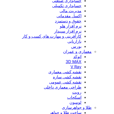
حسابداری صنعتی
حسابداری تکمیلی
مدیریت مالی
اکسل مقدماتی
حقوق و دستمزد
نرم افزار هلو
نرم افزار سپیدار
کارآفرینی و مهارت های کسب و کار
بازاریابی
بورس
معماری و عمران
اتوکد
3D MAX
V Ray
نقشه کشی معماری
نقشه کشی سازه
نقشه کشی عمومی
طراحی معماری داخلی
رویت
اسکچاپ
لومیون
طلا و جواهرسازی
ساخت طلا و جواهر