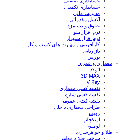
حسابداری صنعتی
حسابداری تکمیلی
مدیریت مالی
اکسل مقدماتی
حقوق و دستمزد
نرم افزار هلو
نرم افزار سپیدار
کارآفرینی و مهارت های کسب و کار
بازاریابی
بورس
معماری و عمران
اتوکد
3D MAX
V Ray
نقشه کشی معماری
نقشه کشی سازه
نقشه کشی عمومی
طراحی معماری داخلی
رویت
اسکچاپ
لومیون
طلا و جواهرسازی
ساخت طلا و جواهر