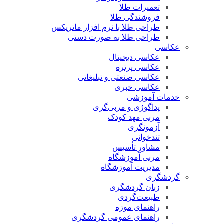
تعمیرات طلا
فروشندگی طلا
طراحی طلا با نرم افزار ماتریکس
طراحی طلا به صورت دستی
عکاسی
عکاسی دیجیتال
عکاسی پرتره
عکاسی صنعتی و تبلیغاتی
عکاسی خبری
خدمات آموزشی
پداگوژی و مربی‌گری
مربی مهد کودک
آزمونگری
تندخوانی
مشاور تأسیس
مربی آموزشگاه
مدیریت آموزشگاه
گردشگری
زبان گردشگری
طبیعت‌گردی
راهنمای موزه
راهنمای عمومی گردشگری