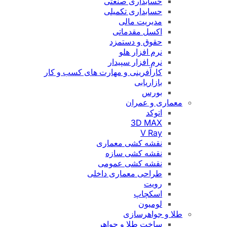
حسابداری صنعتی
حسابداری تکمیلی
مدیریت مالی
اکسل مقدماتی
حقوق و دستمزد
نرم افزار هلو
نرم افزار سپیدار
کارآفرینی و مهارت های کسب و کار
بازاریابی
بورس
معماری و عمران
اتوکد
3D MAX
V Ray
نقشه کشی معماری
نقشه کشی سازه
نقشه کشی عمومی
طراحی معماری داخلی
رویت
اسکچاپ
لومیون
طلا و جواهرسازی
ساخت طلا و جواهر