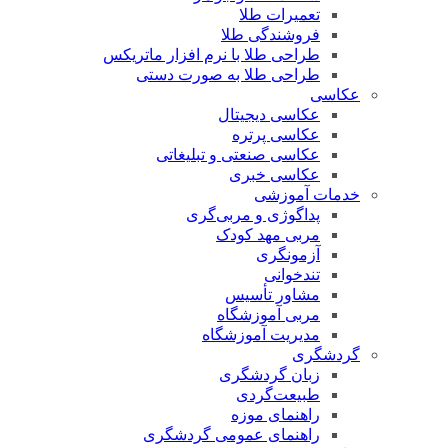
تعمیرات طلا
فروشندگی طلا
طراحی طلا با نرم افزار ماتریکس
طراحی طلا به صورت دستی
عکاسی
عکاسی دیجیتال
عکاسی پرتره
عکاسی صنعتی و تبلیغاتی
عکاسی خبری
خدمات آموزشی
پداگوژی و مربی‌گری
مربی مهد کودک
آزمونگری
تندخوانی
مشاور تأسیس
مربی آموزشگاه
مدیریت آموزشگاه
گردشگری
زبان گردشگری
طبیعت‌گردی
راهنمای موزه
راهنمای عمومی گردشگری