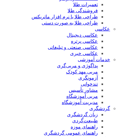
تعمیرات طلا
فروشندگی طلا
طراحی طلا با نرم افزار ماتریکس
طراحی طلا به صورت دستی
عکاسی
عکاسی دیجیتال
عکاسی پرتره
عکاسی صنعتی و تبلیغاتی
عکاسی خبری
خدمات آموزشی
پداگوژی و مربی‌گری
مربی مهد کودک
آزمونگری
تندخوانی
مشاور تأسیس
مربی آموزشگاه
مدیریت آموزشگاه
گردشگری
زبان گردشگری
طبیعت‌گردی
راهنمای موزه
راهنمای عمومی گردشگری