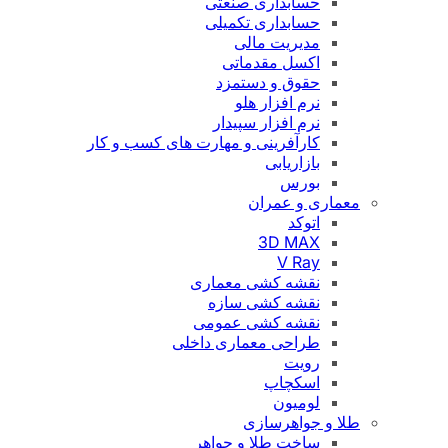
حسابداری صنعتی
حسابداری تکمیلی
مدیریت مالی
اکسل مقدماتی
حقوق و دستمزد
نرم افزار هلو
نرم افزار سپیدار
کارآفرینی و مهارت های کسب و کار
بازاریابی
بورس
معماری و عمران
اتوکد
3D MAX
V Ray
نقشه کشی معماری
نقشه کشی سازه
نقشه کشی عمومی
طراحی معماری داخلی
رویت
اسکچاپ
لومیون
طلا و جواهرسازی
ساخت طلا و جواهر