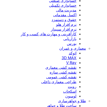
حسابداری صنعتی
حسابداری تکمیلی
مدیریت مالی
اکسل مقدماتی
حقوق و دستمزد
نرم افزار هلو
نرم افزار سپیدار
کارآفرینی و مهارت های کسب و کار
بازاریابی
بورس
معماری و عمران
اتوکد
3D MAX
V Ray
نقشه کشی معماری
نقشه کشی سازه
نقشه کشی عمومی
طراحی معماری داخلی
رویت
اسکچاپ
لومیون
طلا و جواهرسازی
ساخت طلا و جواهر