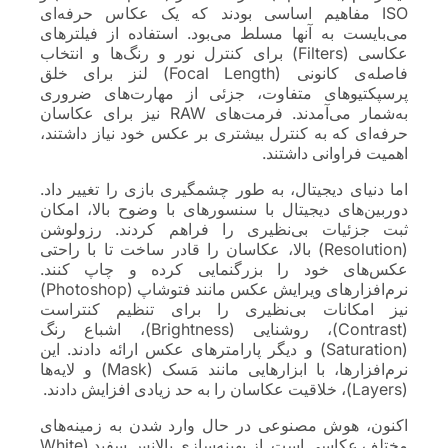
ISO مفاهیم اساسی بودند که یک عکاس حرفه‌ای
می‌بایست به آنها مسلط می‌بود. استفاده از فیلترهای
عکاسی (Filters) برای کنترل نور و رنگ‌ها و انتخاب
فاصله‌ی کانونی (Focal Length) لنز برای خلق
پرسپکتیوهای متفاوت، جزئی از مهارت‌های ضروری
به‌شمار می‌آمدند. فرمت‌های RAW نیز برای عکاسان
حرفه‌ای که به کنترل بیشتری بر عکس خود نیاز داشتند،
اهمیت فراوانی داشتند.
اما دنیای دیجیتال، به طور چشمگیری بازی را تغییر داد.
دوربین‌های دیجیتال با سنسورهای با وضوح بالا، امکان
ثبت جزئیات بی‌نظیری را فراهم کردند. رزولوشن
(Resolution) بالا، عکاسان را قادر ساخت تا با راحتی
عکس‌های خود را بزرگنمایی کرده و چاپ کنند.
نرم‌افزارهای ویرایش عکس مانند فتوشاپ (Photoshop)
نیز امکانات بی‌نظیری را برای تنظیم کنتراست
(Contrast)، روشنایی (Brightness)، اشباع رنگ
(Saturation) و دیگر پارامترهای عکس ارائه دادند. این
نرم‌افزارها، با ابزارهایی مانند مَسک (Mask) و لایه‌ها
(Layers)، خلاقیت عکاسان را به حد زیادی افزایش دادند.
اکنون، هوش مصنوعی در حال وارد شدن به زمینه‌های
مختلف عکاسی است. از بهینه‌سازی بالانس سفید (White