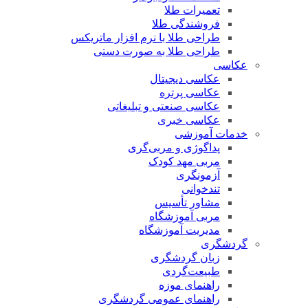
تعمیرات طلا
فروشندگی طلا
طراحی طلا با نرم افزار ماتریکس
طراحی طلا به صورت دستی
عکاسی
عکاسی دیجیتال
عکاسی پرتره
عکاسی صنعتی و تبلیغاتی
عکاسی خبری
خدمات آموزشی
پداگوژی و مربی‌گری
مربی مهد کودک
آزمونگری
تندخوانی
مشاور تأسیس
مربی آموزشگاه
مدیریت آموزشگاه
گردشگری
زبان گردشگری
طبیعت‌گردی
راهنمای موزه
راهنمای عمومی گردشگری