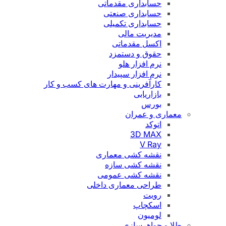
حسابداری مقدماتی
حسابداری صنعتی
حسابداری تکمیلی
مدیریت مالی
اکسل مقدماتی
حقوق و دستمزد
نرم افزار هلو
نرم افزار سپیدار
کارآفرینی و مهارت های کسب و کار
بازاریابی
بورس
معماری و عمران
اتوکد
3D MAX
V Ray
نقشه کشی معماری
نقشه کشی سازه
نقشه کشی عمومی
طراحی معماری داخلی
رویت
اسکچاپ
لومیون
طلا و جواهرسازی