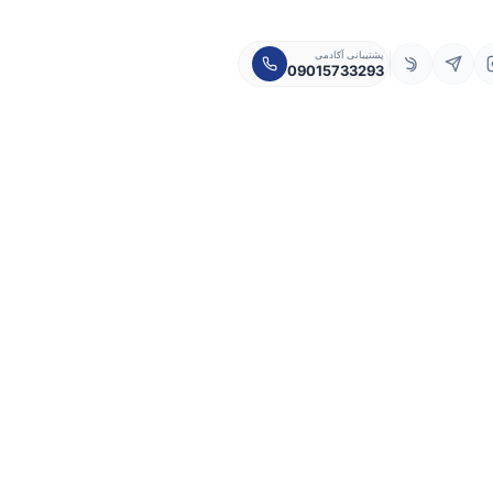
پشتیبانی آکادمی
09015733293