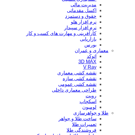
مدیریت مالی
اکسل مقدماتی
حقوق و دستمزد
نرم افزار هلو
نرم افزار سپیدار
کارآفرینی و مهارت های کسب و کار
بازاریابی
بورس
معماری و عمران
اتوکد
3D MAX
V Ray
نقشه کشی معماری
نقشه کشی سازه
نقشه کشی عمومی
طراحی معماری داخلی
رویت
اسکچاپ
لومیون
طلا و جواهرسازی
ساخت طلا و جواهر
تعمیرات طلا
فروشندگی طلا