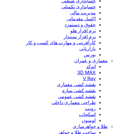
حسابداری صنعتی
حسابداری تکمیلی
مدیریت مالی
اکسل مقدماتی
حقوق و دستمزد
نرم افزار هلو
نرم افزار سپیدار
کارآفرینی و مهارت های کسب و کار
بازاریابی
بورس
معماری و عمران
اتوکد
3D MAX
V Ray
نقشه کشی معماری
نقشه کشی سازه
نقشه کشی عمومی
طراحی معماری داخلی
رویت
اسکچاپ
لومیون
طلا و جواهرسازی
ساخت طلا و جواهر