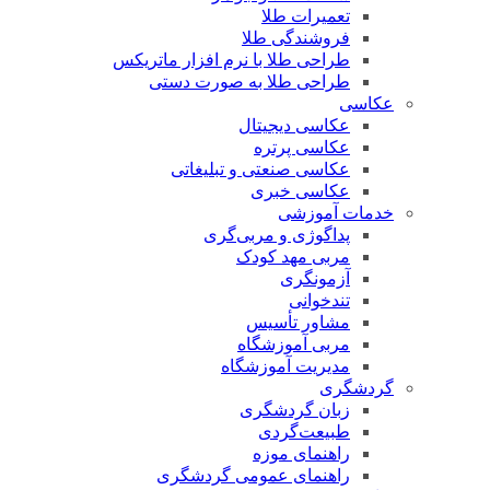
تعمیرات طلا
فروشندگی طلا
طراحی طلا با نرم افزار ماتریکس
طراحی طلا به صورت دستی
عکاسی
عکاسی دیجیتال
عکاسی پرتره
عکاسی صنعتی و تبلیغاتی
عکاسی خبری
خدمات آموزشی
پداگوژی و مربی‌گری
مربی مهد کودک
آزمونگری
تندخوانی
مشاور تأسیس
مربی آموزشگاه
مدیریت آموزشگاه
گردشگری
زبان گردشگری
طبیعت‌گردی
راهنمای موزه
راهنمای عمومی گردشگری