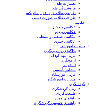
تعمیرات طلا
فروشندگی طلا
طراحی طلا با نرم افزار ماتریکس
طراحی طلا به صورت دستی
عکاسی
عکاسی دیجیتال
عکاسی پرتره
عکاسی صنعتی و تبلیغاتی
عکاسی خبری
خدمات آموزشی
پداگوژی و مربی‌گری
مربی مهد کودک
آزمونگری
تندخوانی
مشاور تأسیس
مربی آموزشگاه
مدیریت آموزشگاه
گردشگری
زبان گردشگری
طبیعت‌گردی
راهنمای موزه
راهنمای عمومی گردشگری