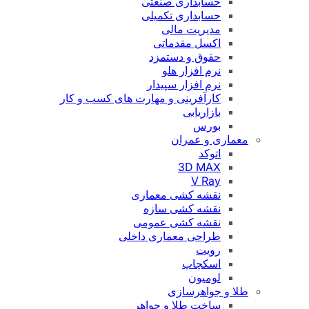
حسابداری صنعتی
حسابداری تکمیلی
مدیریت مالی
اکسل مقدماتی
حقوق و دستمزد
نرم افزار هلو
نرم افزار سپیدار
کارآفرینی و مهارت های کسب و کار
بازاریابی
بورس
معماری و عمران
اتوکد
3D MAX
V Ray
نقشه کشی معماری
نقشه کشی سازه
نقشه کشی عمومی
طراحی معماری داخلی
رویت
اسکچاپ
لومیون
طلا و جواهرسازی
ساخت طلا و جواهر