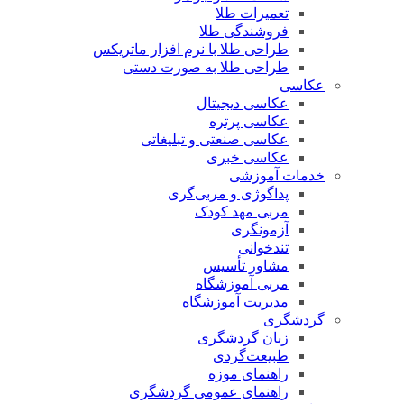
تعمیرات طلا
فروشندگی طلا
طراحی طلا با نرم افزار ماتریکس
طراحی طلا به صورت دستی
عکاسی
عکاسی دیجیتال
عکاسی پرتره
عکاسی صنعتی و تبلیغاتی
عکاسی خبری
خدمات آموزشی
پداگوژی و مربی‌گری
مربی مهد کودک
آزمونگری
تندخوانی
مشاور تأسیس
مربی آموزشگاه
مدیریت آموزشگاه
گردشگری
زبان گردشگری
طبیعت‌گردی
راهنمای موزه
راهنمای عمومی گردشگری