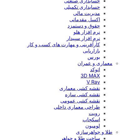
حسابداری صنعتی
حسابداری تکمیلی
مدیریت مالی
اکسل مقدماتی
حقوق و دستمزد
نرم افزار هلو
نرم افزار سپیدار
کارآفرینی و مهارت های کسب و کار
بازاریابی
بورس
معماری و عمران
اتوکد
3D MAX
V Ray
نقشه کشی معماری
نقشه کشی سازه
نقشه کشی عمومی
طراحی معماری داخلی
رویت
اسکچاپ
لومیون
طلا و جواهرسازی
ساخت طلا و جواهر