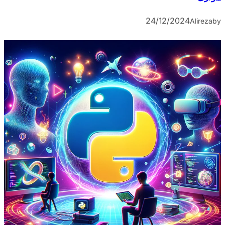
24/12/2024
Alireza
by