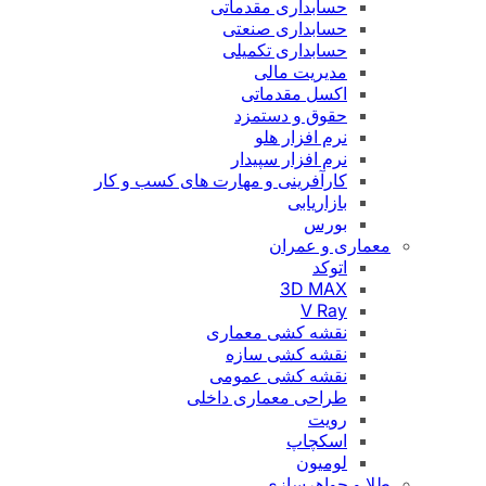
حسابداری مقدماتی
حسابداری صنعتی
حسابداری تکمیلی
مدیریت مالی
اکسل مقدماتی
حقوق و دستمزد
نرم افزار هلو
نرم افزار سپیدار
کارآفرینی و مهارت های کسب و کار
بازاریابی
بورس
معماری و عمران
اتوکد
3D MAX
V Ray
نقشه کشی معماری
نقشه کشی سازه
نقشه کشی عمومی
طراحی معماری داخلی
رویت
اسکچاپ
لومیون
طلا و جواهرسازی