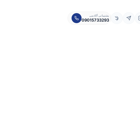
پشتیبانی آکادمی
09015733293