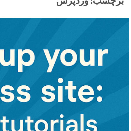
برچسب:
وردپرس