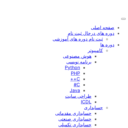
رفتن
به
محتوا
صفحه اصلی
دوره های درحال ثبت نام
ثبت نام دوره های آموزشی
دوره ها
کامپیوتر
هوش مصنوعی
برنامه نویسی
Python
PHP
C++
C#
Java
طراحی سایت
ICDL
حسابداری
حسابداری مقدماتی
حسابداری صنعتی
حسابداری تکمیلی