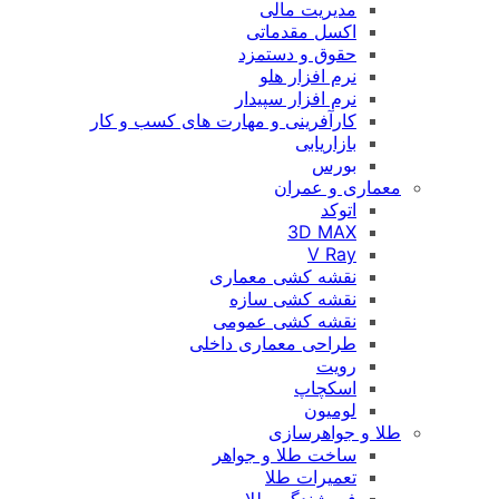
مدیریت مالی
اکسل مقدماتی
حقوق و دستمزد
نرم افزار هلو
نرم افزار سپیدار
کارآفرینی و مهارت های کسب و کار
بازاریابی
بورس
معماری و عمران
اتوکد
3D MAX
V Ray
نقشه کشی معماری
نقشه کشی سازه
نقشه کشی عمومی
طراحی معماری داخلی
رویت
اسکچاپ
لومیون
طلا و جواهرسازی
ساخت طلا و جواهر
تعمیرات طلا