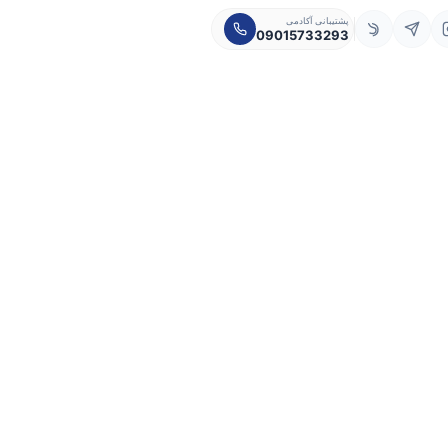
پشتیبانی آکادمی
09015733293