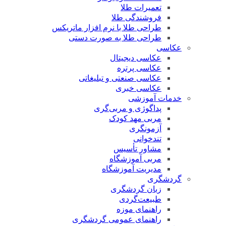
تعمیرات طلا
فروشندگی طلا
طراحی طلا با نرم افزار ماتریکس
طراحی طلا به صورت دستی
عکاسی
عکاسی دیجیتال
عکاسی پرتره
عکاسی صنعتی و تبلیغاتی
عکاسی خبری
خدمات آموزشی
پداگوژی و مربی‌گری
مربی مهد کودک
آزمونگری
تندخوانی
مشاور تأسیس
مربی آموزشگاه
مدیریت آموزشگاه
گردشگری
زبان گردشگری
طبیعت‌گردی
راهنمای موزه
راهنمای عمومی گردشگری