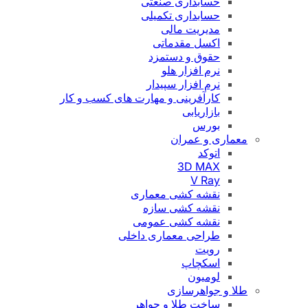
حسابداری صنعتی
حسابداری تکمیلی
مدیریت مالی
اکسل مقدماتی
حقوق و دستمزد
نرم افزار هلو
نرم افزار سپیدار
کارآفرینی و مهارت های کسب و کار
بازاریابی
بورس
معماری و عمران
اتوکد
3D MAX
V Ray
نقشه کشی معماری
نقشه کشی سازه
نقشه کشی عمومی
طراحی معماری داخلی
رویت
اسکچاپ
لومیون
طلا و جواهرسازی
ساخت طلا و جواهر