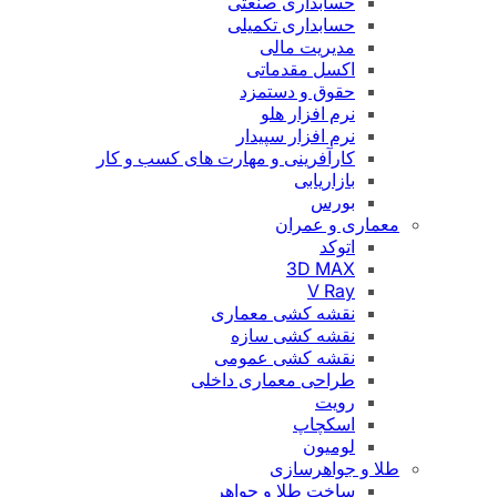
حسابداری صنعتی
حسابداری تکمیلی
مدیریت مالی
اکسل مقدماتی
حقوق و دستمزد
نرم افزار هلو
نرم افزار سپیدار
کارآفرینی و مهارت های کسب و کار
بازاریابی
بورس
معماری و عمران
اتوکد
3D MAX
V Ray
نقشه کشی معماری
نقشه کشی سازه
نقشه کشی عمومی
طراحی معماری داخلی
رویت
اسکچاپ
لومیون
طلا و جواهرسازی
ساخت طلا و جواهر