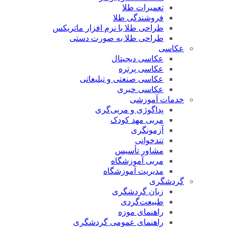
تعمیرات طلا
فروشندگی طلا
طراحی طلا با نرم افزار ماتریکس
طراحی طلا به صورت دستی
عکاسی
عکاسی دیجیتال
عکاسی پرتره
عکاسی صنعتی و تبلیغاتی
عکاسی خبری
خدمات آموزشی
پداگوژی و مربی‌گری
مربی مهد کودک
آزمونگری
تندخوانی
مشاور تأسیس
مربی آموزشگاه
مدیریت آموزشگاه
گردشگری
زبان گردشگری
طبیعت‌گردی
راهنمای موزه
راهنمای عمومی گردشگری