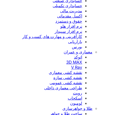
حسابداری صنعتی
حسابداری تکمیلی
مدیریت مالی
اکسل مقدماتی
حقوق و دستمزد
نرم افزار هلو
نرم افزار سپیدار
کارآفرینی و مهارت های کسب و کار
بازاریابی
بورس
معماری و عمران
اتوکد
3D MAX
V Ray
نقشه کشی معماری
نقشه کشی سازه
نقشه کشی عمومی
طراحی معماری داخلی
رویت
اسکچاپ
لومیون
طلا و جواهرسازی
ساخت طلا و جواهر