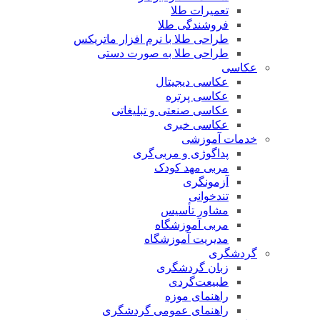
تعمیرات طلا
فروشندگی طلا
طراحی طلا با نرم افزار ماتریکس
طراحی طلا به صورت دستی
عکاسی
عکاسی دیجیتال
عکاسی پرتره
عکاسی صنعتی و تبلیغاتی
عکاسی خبری
خدمات آموزشی
پداگوژی و مربی‌گری
مربی مهد کودک
آزمونگری
تندخوانی
مشاور تأسیس
مربی آموزشگاه
مدیریت آموزشگاه
گردشگری
زبان گردشگری
طبیعت‌گردی
راهنمای موزه
راهنمای عمومی گردشگری