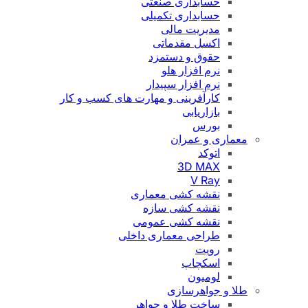
حسابداری صنعتی
حسابداری تکمیلی
مدیریت مالی
اکسل مقدماتی
حقوق و دستمزد
نرم افزار هلو
نرم افزار سپیدار
کارآفرینی و مهارت های کسب و کار
بازاریابی
بورس
معماری و عمران
اتوکد
3D MAX
V Ray
نقشه کشی معماری
نقشه کشی سازه
نقشه کشی عمومی
طراحی معماری داخلی
رویت
اسکچاپ
لومیون
طلا و جواهرسازی
ساخت طلا و جواهر