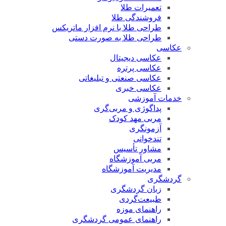
تعمیرات طلا
فروشندگی طلا
طراحی طلا با نرم افزار ماتریکس
طراحی طلا به صورت دستی
عکاسی
عکاسی دیجیتال
عکاسی پرتره
عکاسی صنعتی و تبلیغاتی
عکاسی خبری
خدمات آموزشی
پداگوژی و مربی‌گری
مربی مهد کودک
آزمونگری
تندخوانی
مشاور تأسیس
مربی آموزشگاه
مدیریت آموزشگاه
گردشگری
زبان گردشگری
طبیعت‌گردی
راهنمای موزه
راهنمای عمومی گردشگری