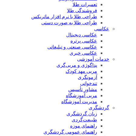
تعمیرات طلا
فروشندگی طلا
طراحی طلا با نرم افزار ماتریکس
طراحی طلا به صورت دستی
عکاسی
عکاسی دیجیتال
عکاسی پرتره
عکاسی صنعتی و تبلیغاتی
عکاسی خبری
خدمات آموزشی
پداگوژی و مربی‌گری
مربی مهد کودک
آزمونگری
تندخوانی
مشاور تأسیس
مربی آموزشگاه
مدیریت آموزشگاه
گردشگری
زبان گردشگری
طبیعت‌گردی
راهنمای موزه
راهنمای عمومی گردشگری