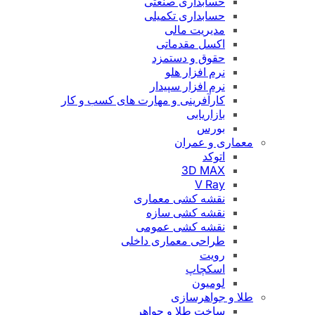
حسابداری صنعتی
حسابداری تکمیلی
مدیریت مالی
اکسل مقدماتی
حقوق و دستمزد
نرم افزار هلو
نرم افزار سپیدار
کارآفرینی و مهارت های کسب و کار
بازاریابی
بورس
معماری و عمران
اتوکد
3D MAX
V Ray
نقشه کشی معماری
نقشه کشی سازه
نقشه کشی عمومی
طراحی معماری داخلی
رویت
اسکچاپ
لومیون
طلا و جواهرسازی
ساخت طلا و جواهر