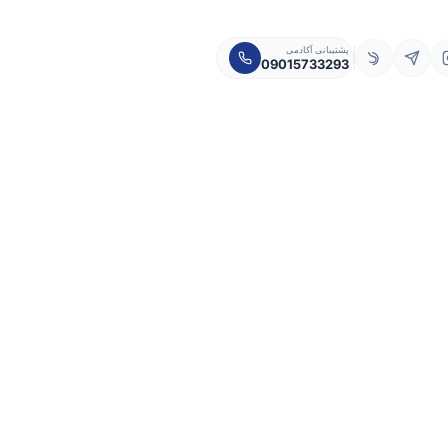
پشتیبانی آکادمی
09015733293