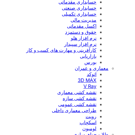
حسابداری مقدماتی
حسابداری صنعتی
حسابداری تکمیلی
مدیریت مالی
اکسل مقدماتی
حقوق و دستمزد
نرم افزار هلو
نرم افزار سپیدار
کارآفرینی و مهارت های کسب و کار
بازاریابی
بورس
معماری و عمران
اتوکد
3D MAX
V Ray
نقشه کشی معماری
نقشه کشی سازه
نقشه کشی عمومی
طراحی معماری داخلی
رویت
اسکچاپ
لومیون
طلا و جواهرسازی