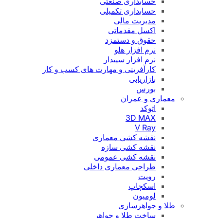
حسابداری صنعتی
حسابداری تکمیلی
مدیریت مالی
اکسل مقدماتی
حقوق و دستمزد
نرم افزار هلو
نرم افزار سپیدار
کارآفرینی و مهارت های کسب و کار
بازاریابی
بورس
معماری و عمران
اتوکد
3D MAX
V Ray
نقشه کشی معماری
نقشه کشی سازه
نقشه کشی عمومی
طراحی معماری داخلی
رویت
اسکچاپ
لومیون
طلا و جواهرسازی
ساخت طلا و جواهر