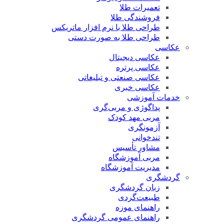
تعمیرات طلا
فروشندگی طلا
طراحی طلا با نرم افزار ماتریکس
طراحی طلا به صورت دستی
عکاسی
عکاسی دیجیتال
عکاسی پرتره
عکاسی صنعتی و تبلیغاتی
عکاسی خبری
خدمات آموزشی
پداگوژی و مربی‌گری
مربی مهد کودک
آزمونگری
تندخوانی
مشاور تأسیس
مربی آموزشگاه
مدیریت آموزشگاه
گردشگری
زبان گردشگری
طبیعت‌گردی
راهنمای موزه
راهنمای عمومی گردشگری