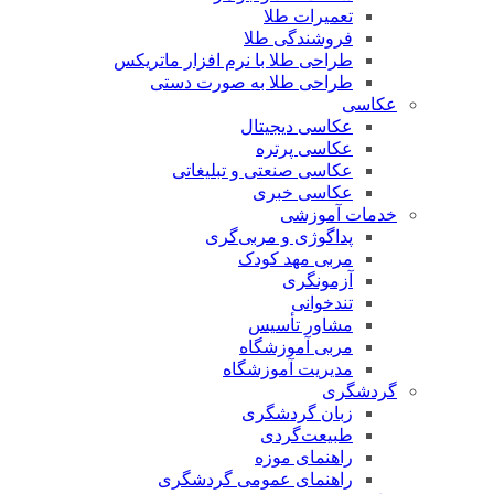
تعمیرات طلا
فروشندگی طلا
طراحی طلا با نرم افزار ماتریکس
طراحی طلا به صورت دستی
عکاسی
عکاسی دیجیتال
عکاسی پرتره
عکاسی صنعتی و تبلیغاتی
عکاسی خبری
خدمات آموزشی
پداگوژی و مربی‌گری
مربی مهد کودک
آزمونگری
تندخوانی
مشاور تأسیس
مربی آموزشگاه
مدیریت آموزشگاه
گردشگری
زبان گردشگری
طبیعت‌گردی
راهنمای موزه
راهنمای عمومی گردشگری