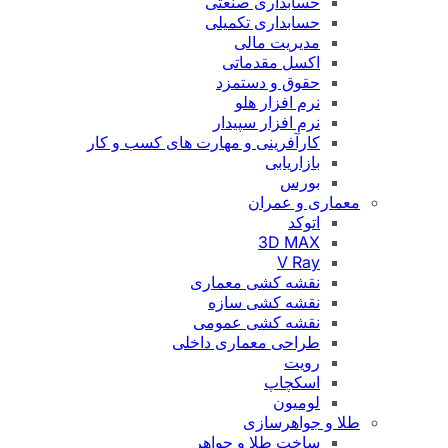
حسابداری صنعتی
حسابداری تکمیلی
مدیریت مالی
اکسل مقدماتی
حقوق و دستمزد
نرم افزار هلو
نرم افزار سپیدار
کارآفرینی و مهارت های کسب و کار
بازاریابی
بورس
معماری و عمران
اتوکد
3D MAX
V Ray
نقشه کشی معماری
نقشه کشی سازه
نقشه کشی عمومی
طراحی معماری داخلی
رویت
اسکچاپ
لومیون
طلا و جواهرسازی
ساخت طلا و جواهر