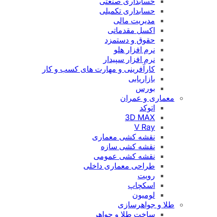
حسابداری صنعتی
حسابداری تکمیلی
مدیریت مالی
اکسل مقدماتی
حقوق و دستمزد
نرم افزار هلو
نرم افزار سپیدار
کارآفرینی و مهارت های کسب و کار
بازاریابی
بورس
معماری و عمران
اتوکد
3D MAX
V Ray
نقشه کشی معماری
نقشه کشی سازه
نقشه کشی عمومی
طراحی معماری داخلی
رویت
اسکچاپ
لومیون
طلا و جواهرسازی
ساخت طلا و جواهر