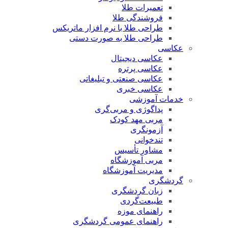
تعمیرات طلا
فروشندگی طلا
طراحی طلا با نرم افزار ماتریکس
طراحی طلا به صورت دستی
عکاسی
عکاسی دیجیتال
عکاسی پرتره
عکاسی صنعتی و تبلیغاتی
عکاسی خبری
خدمات آموزشی
پداگوژی و مربی‌گری
مربی مهد کودک
آزمونگری
تندخوانی
مشاور تأسیس
مربی آموزشگاه
مدیریت آموزشگاه
گردشگری
زبان گردشگری
طبیعت‌گردی
راهنمای موزه
راهنمای عمومی گردشگری