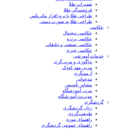
تعمیرات طلا
فروشندگی طلا
طراحی طلا با نرم افزار ماتریکس
طراحی طلا به صورت دستی
عکاسی
عکاسی دیجیتال
عکاسی پرتره
عکاسی صنعتی و تبلیغاتی
عکاسی خبری
خدمات آموزشی
پداگوژی و مربی‌گری
مربی مهد کودک
آزمونگری
تندخوانی
مشاور تأسیس
مربی آموزشگاه
مدیریت آموزشگاه
گردشگری
زبان گردشگری
طبیعت‌گردی
راهنمای موزه
راهنمای عمومی گردشگری