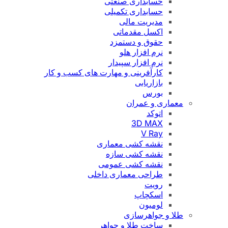
حسابداری صنعتی
حسابداری تکمیلی
مدیریت مالی
اکسل مقدماتی
حقوق و دستمزد
نرم افزار هلو
نرم افزار سپیدار
کارآفرینی و مهارت های کسب و کار
بازاریابی
بورس
معماری و عمران
اتوکد
3D MAX
V Ray
نقشه کشی معماری
نقشه کشی سازه
نقشه کشی عمومی
طراحی معماری داخلی
رویت
اسکچاپ
لومیون
طلا و جواهرسازی
ساخت طلا و جواهر