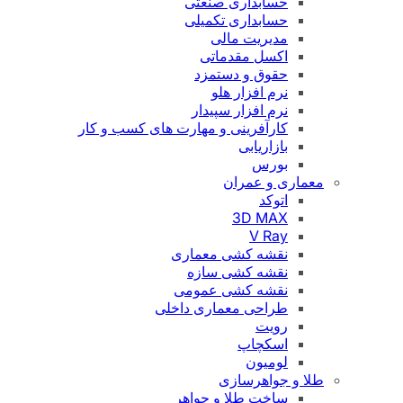
حسابداری صنعتی
حسابداری تکمیلی
مدیریت مالی
اکسل مقدماتی
حقوق و دستمزد
نرم افزار هلو
نرم افزار سپیدار
کارآفرینی و مهارت های کسب و کار
بازاریابی
بورس
معماری و عمران
اتوکد
3D MAX
V Ray
نقشه کشی معماری
نقشه کشی سازه
نقشه کشی عمومی
طراحی معماری داخلی
رویت
اسکچاپ
لومیون
طلا و جواهرسازی
ساخت طلا و جواهر