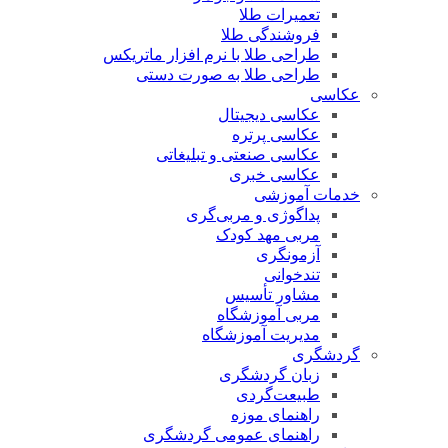
تعمیرات طلا
فروشندگی طلا
طراحی طلا با نرم افزار ماتریکس
طراحی طلا به صورت دستی
عکاسی
عکاسی دیجیتال
عکاسی پرتره
عکاسی صنعتی و تبلیغاتی
عکاسی خبری
خدمات آموزشی
پداگوژی و مربی‌گری
مربی مهد کودک
آزمونگری
تندخوانی
مشاور تأسیس
مربی آموزشگاه
مدیریت آموزشگاه
گردشگری
زبان گردشگری
طبیعت‌گردی
راهنمای موزه
راهنمای عمومی گردشگری