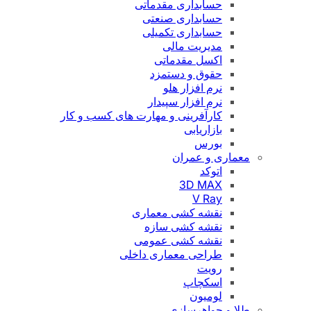
حسابداری مقدماتی
حسابداری صنعتی
حسابداری تکمیلی
مدیریت مالی
اکسل مقدماتی
حقوق و دستمزد
نرم افزار هلو
نرم افزار سپیدار
کارآفرینی و مهارت های کسب و کار
بازاریابی
بورس
معماری و عمران
اتوکد
3D MAX
V Ray
نقشه کشی معماری
نقشه کشی سازه
نقشه کشی عمومی
طراحی معماری داخلی
رویت
اسکچاپ
لومیون
طلا و جواهرسازی