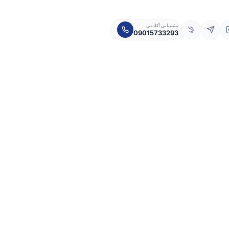
پشتیبانی آکادمی
09015733293