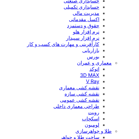
حسابداری صنعتی
حسابداری تکمیلی
مدیریت مالی
اکسل مقدماتی
حقوق و دستمزد
نرم افزار هلو
نرم افزار سپیدار
کارآفرینی و مهارت های کسب و کار
بازاریابی
بورس
معماری و عمران
اتوکد
3D MAX
V Ray
نقشه کشی معماری
نقشه کشی سازه
نقشه کشی عمومی
طراحی معماری داخلی
رویت
اسکچاپ
لومیون
طلا و جواهرسازی
ساخت طلا و جواهر