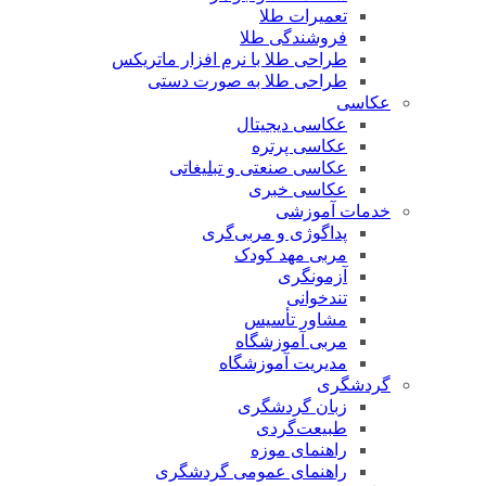
تعمیرات طلا
فروشندگی طلا
طراحی طلا با نرم افزار ماتریکس
طراحی طلا به صورت دستی
عکاسی
عکاسی دیجیتال
عکاسی پرتره
عکاسی صنعتی و تبلیغاتی
عکاسی خبری
خدمات آموزشی
پداگوژی و مربی‌گری
مربی مهد کودک
آزمونگری
تندخوانی
مشاور تأسیس
مربی آموزشگاه
مدیریت آموزشگاه
گردشگری
زبان گردشگری
طبیعت‌گردی
راهنمای موزه
راهنمای عمومی گردشگری