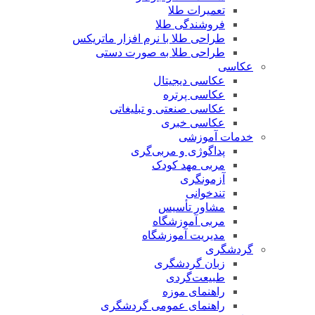
تعمیرات طلا
فروشندگی طلا
طراحی طلا با نرم افزار ماتریکس
طراحی طلا به صورت دستی
عکاسی
عکاسی دیجیتال
عکاسی پرتره
عکاسی صنعتی و تبلیغاتی
عکاسی خبری
خدمات آموزشی
پداگوژی و مربی‌گری
مربی مهد کودک
آزمونگری
تندخوانی
مشاور تأسیس
مربی آموزشگاه
مدیریت آموزشگاه
گردشگری
زبان گردشگری
طبیعت‌گردی
راهنمای موزه
راهنمای عمومی گردشگری