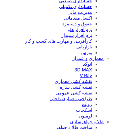
حسابداری صنعتی
حسابداری تکمیلی
مدیریت مالی
اکسل مقدماتی
حقوق و دستمزد
نرم افزار هلو
نرم افزار سپیدار
کارآفرینی و مهارت های کسب و کار
بازاریابی
بورس
معماری و عمران
اتوکد
3D MAX
V Ray
نقشه کشی معماری
نقشه کشی سازه
نقشه کشی عمومی
طراحی معماری داخلی
رویت
اسکچاپ
لومیون
طلا و جواهرسازی
ساخت طلا و جواهر