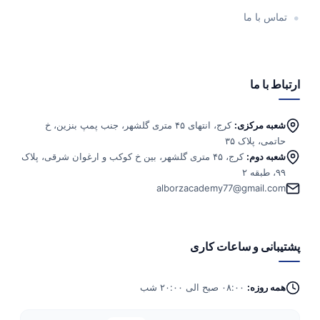
س با ما
 با ما
به مرکزی:
کرج، انتهای ۴۵ متری گلشهر، جنب پمپ بنزین، خ
می، پلاک ۳۵
به دوم:
کرج، ۴۵ متری گلشهر، بین خ کوکب و ارغوان شرقی، پلاک
۲
alborzacademy77@gmail.c
انی و ساعات کاری
ه روزه:
۰۸:۰۰ صبح الی ۲۰:۰۰ شب