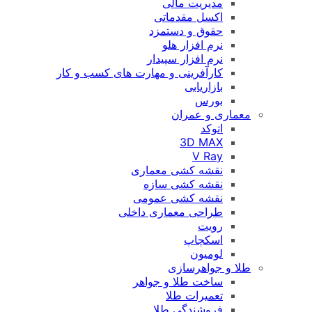
مدیریت مالی
اکسل مقدماتی
حقوق و دستمزد
نرم افزار هلو
نرم افزار سپیدار
کارآفرینی و مهارت های کسب و کار
بازاریابی
بورس
معماری و عمران
اتوکد
3D MAX
V Ray
نقشه کشی معماری
نقشه کشی سازه
نقشه کشی عمومی
طراحی معماری داخلی
رویت
اسکچاپ
لومیون
طلا و جواهرسازی
ساخت طلا و جواهر
تعمیرات طلا
فروشندگی طلا