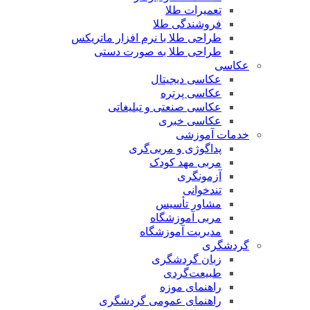
تعمیرات طلا
فروشندگی طلا
طراحی طلا با نرم افزار ماتریکس
طراحی طلا به صورت دستی
عکاسی
عکاسی دیجیتال
عکاسی پرتره
عکاسی صنعتی و تبلیغاتی
عکاسی خبری
خدمات آموزشی
پداگوژی و مربی‌گری
مربی مهد کودک
آزمونگری
تندخوانی
مشاور تأسیس
مربی آموزشگاه
مدیریت آموزشگاه
گردشگری
زبان گردشگری
طبیعت‌گردی
راهنمای موزه
راهنمای عمومی گردشگری