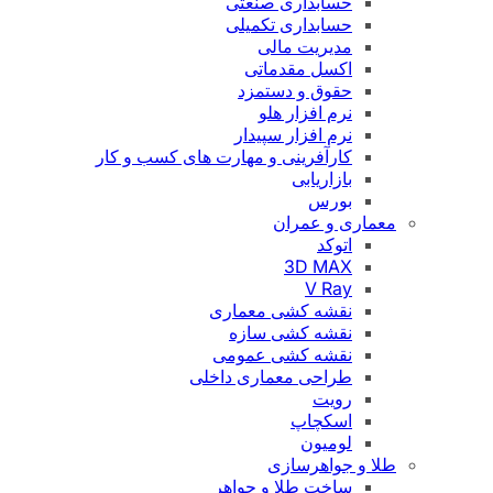
حسابداری صنعتی
حسابداری تکمیلی
مدیریت مالی
اکسل مقدماتی
حقوق و دستمزد
نرم افزار هلو
نرم افزار سپیدار
کارآفرینی و مهارت های کسب و کار
بازاریابی
بورس
معماری و عمران
اتوکد
3D MAX
V Ray
نقشه کشی معماری
نقشه کشی سازه
نقشه کشی عمومی
طراحی معماری داخلی
رویت
اسکچاپ
لومیون
طلا و جواهرسازی
ساخت طلا و جواهر