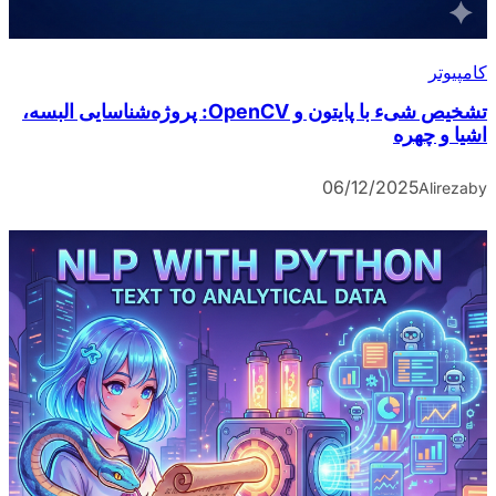
کامپیوتر
تشخیص شیء با پایتون و OpenCV: پروژه‌شناسایی البسه،
اشیا و چهره
06/12/2025
Alireza
by