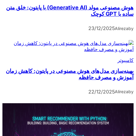
هوش مصنوعی مولد (Generative AI) با پایتون: خلق متن
ساده با GPT کوچک
23/12/2025
Alireza
by
کامپیوتر
بهینه‌سازی مدل‌های هوش مصنوعی در پایتون: کاهش زمان
آموزش و مصرف حافظه
22/12/2025
Alireza
by