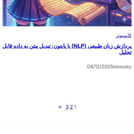
کامپیوتر
پردازش زبان طبیعی (NLP) با پایتون: تبدیل متن به داده قابل
تحلیل
04/12/2025
Alireza
by
→
3
2
1