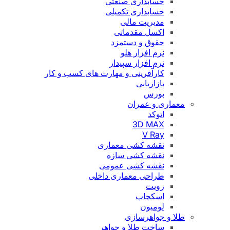
حسابداری صنعتی
حسابداری تکمیلی
مدیریت مالی
اکسل مقدماتی
حقوق و دستمزد
نرم افزار هلو
نرم افزار سپیدار
کارآفرینی و مهارت های کسب و کار
بازاریابی
بورس
معماری و عمران
اتوکد
3D MAX
V Ray
نقشه کشی معماری
نقشه کشی سازه
نقشه کشی عمومی
طراحی معماری داخلی
رویت
اسکچاپ
لومیون
طلا و جواهرسازی
ساخت طلا و جواهر