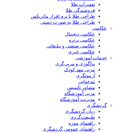
تعمیرات طلا
فروشندگی طلا
طراحی طلا با نرم افزار ماتریکس
طراحی طلا به صورت دستی
عکاسی
عکاسی دیجیتال
عکاسی پرتره
عکاسی صنعتی و تبلیغاتی
عکاسی خبری
خدمات آموزشی
پداگوژی و مربی‌گری
مربی مهد کودک
آزمونگری
تندخوانی
مشاور تأسیس
مربی آموزشگاه
مدیریت آموزشگاه
گردشگری
زبان گردشگری
طبیعت‌گردی
راهنمای موزه
راهنمای عمومی گردشگری