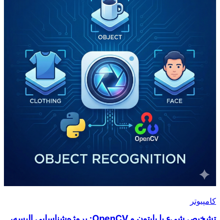
کامپیوتر
تشخیص شیء با پایتون و OpenCV: پروژه‌شناسایی البسه،