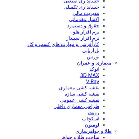
حسابداری صنعتی
حسابداری تکمیلی
مدیریت مالی
اکسل مقدماتی
حقوق و دستمزد
نرم افزار هلو
نرم افزار سپیدار
کارآفرینی و مهارت های کسب و کار
بازاریابی
بورس
معماری و عمران
اتوکد
3D MAX
V Ray
نقشه کشی معماری
نقشه کشی سازه
نقشه کشی عمومی
طراحی معماری داخلی
رویت
اسکچاپ
لومیون
طلا و جواهرسازی
ساخت طلا و جواهر