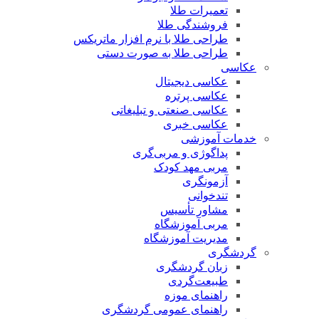
تعمیرات طلا
فروشندگی طلا
طراحی طلا با نرم افزار ماتریکس
طراحی طلا به صورت دستی
عکاسی
عکاسی دیجیتال
عکاسی پرتره
عکاسی صنعتی و تبلیغاتی
عکاسی خبری
خدمات آموزشی
پداگوژی و مربی‌گری
مربی مهد کودک
آزمونگری
تندخوانی
مشاور تأسیس
مربی آموزشگاه
مدیریت آموزشگاه
گردشگری
زبان گردشگری
طبیعت‌گردی
راهنمای موزه
راهنمای عمومی گردشگری