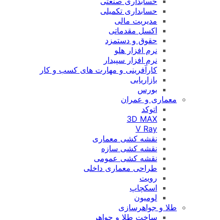
حسابداری صنعتی
حسابداری تکمیلی
مدیریت مالی
اکسل مقدماتی
حقوق و دستمزد
نرم افزار هلو
نرم افزار سپیدار
کارآفرینی و مهارت های کسب و کار
بازاریابی
بورس
معماری و عمران
اتوکد
3D MAX
V Ray
نقشه کشی معماری
نقشه کشی سازه
نقشه کشی عمومی
طراحی معماری داخلی
رویت
اسکچاپ
لومیون
طلا و جواهرسازی
ساخت طلا و جواهر