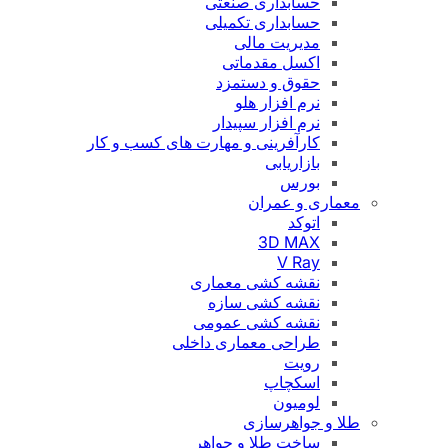
حسابداری صنعتی
حسابداری تکمیلی
مدیریت مالی
اکسل مقدماتی
حقوق و دستمزد
نرم افزار هلو
نرم افزار سپیدار
کارآفرینی و مهارت های کسب و کار
بازاریابی
بورس
معماری و عمران
اتوکد
3D MAX
V Ray
نقشه کشی معماری
نقشه کشی سازه
نقشه کشی عمومی
طراحی معماری داخلی
رویت
اسکچاپ
لومیون
طلا و جواهرسازی
ساخت طلا و جواهر