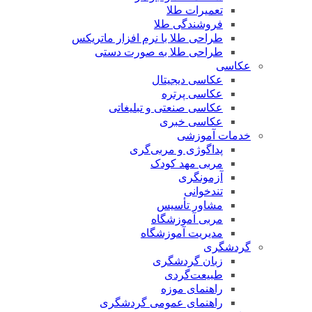
تعمیرات طلا
فروشندگی طلا
طراحی طلا با نرم افزار ماتریکس
طراحی طلا به صورت دستی
عکاسی
عکاسی دیجیتال
عکاسی پرتره
عکاسی صنعتی و تبلیغاتی
عکاسی خبری
خدمات آموزشی
پداگوژی و مربی‌گری
مربی مهد کودک
آزمونگری
تندخوانی
مشاور تأسیس
مربی آموزشگاه
مدیریت آموزشگاه
گردشگری
زبان گردشگری
طبیعت‌گردی
راهنمای موزه
راهنمای عمومی گردشگری