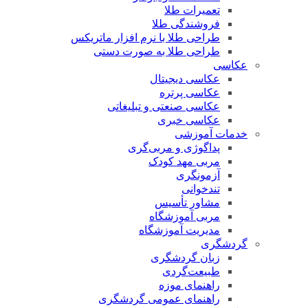
تعمیرات طلا
فروشندگی طلا
طراحی طلا با نرم افزار ماتریکس
طراحی طلا به صورت دستی
عکاسی
عکاسی دیجیتال
عکاسی پرتره
عکاسی صنعتی و تبلیغاتی
عکاسی خبری
خدمات آموزشی
پداگوژی و مربی‌گری
مربی مهد کودک
آزمونگری
تندخوانی
مشاور تأسیس
مربی آموزشگاه
مدیریت آموزشگاه
گردشگری
زبان گردشگری
طبیعت‌گردی
راهنمای موزه
راهنمای عمومی گردشگری