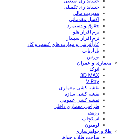
حسابداری صنعتی
حسابداری تکمیلی
مدیریت مالی
اکسل مقدماتی
حقوق و دستمزد
نرم افزار هلو
نرم افزار سپیدار
کارآفرینی و مهارت های کسب و کار
بازاریابی
بورس
معماری و عمران
اتوکد
3D MAX
V Ray
نقشه کشی معماری
نقشه کشی سازه
نقشه کشی عمومی
طراحی معماری داخلی
رویت
اسکچاپ
لومیون
طلا و جواهرسازی
ساخت طلا و جواهر