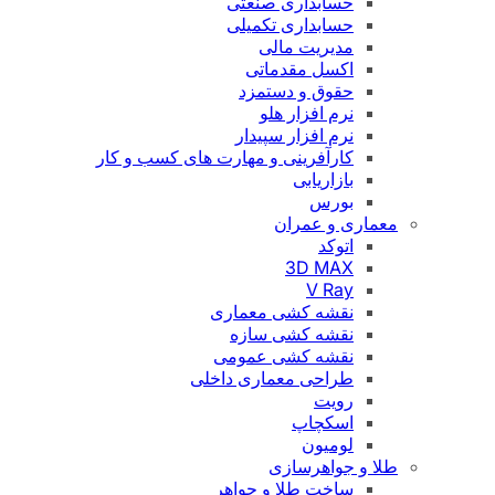
حسابداری صنعتی
حسابداری تکمیلی
مدیریت مالی
اکسل مقدماتی
حقوق و دستمزد
نرم افزار هلو
نرم افزار سپیدار
کارآفرینی و مهارت های کسب و کار
بازاریابی
بورس
معماری و عمران
اتوکد
3D MAX
V Ray
نقشه کشی معماری
نقشه کشی سازه
نقشه کشی عمومی
طراحی معماری داخلی
رویت
اسکچاپ
لومیون
طلا و جواهرسازی
ساخت طلا و جواهر