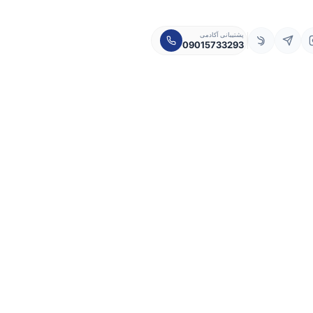
پشتیبانی آکادمی
09015733293