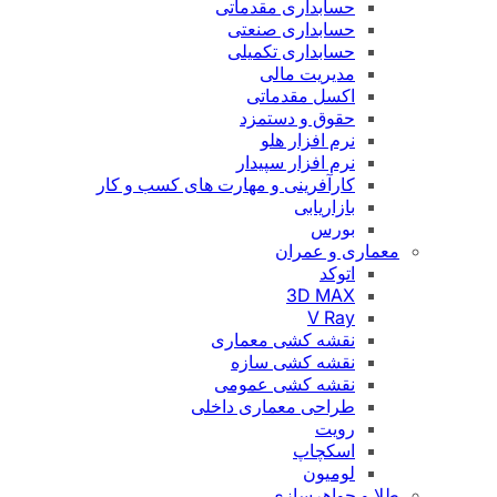
حسابداری مقدماتی
حسابداری صنعتی
حسابداری تکمیلی
مدیریت مالی
اکسل مقدماتی
حقوق و دستمزد
نرم افزار هلو
نرم افزار سپیدار
کارآفرینی و مهارت های کسب و کار
بازاریابی
بورس
معماری و عمران
اتوکد
3D MAX
V Ray
نقشه کشی معماری
نقشه کشی سازه
نقشه کشی عمومی
طراحی معماری داخلی
رویت
اسکچاپ
لومیون
طلا و جواهرسازی