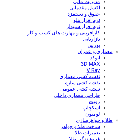
مدیریت مالی
اکسل مقدماتی
حقوق و دستمزد
نرم افزار هلو
نرم افزار سپیدار
کارآفرینی و مهارت های کسب و کار
بازاریابی
بورس
معماری و عمران
اتوکد
3D MAX
V Ray
نقشه کشی معماری
نقشه کشی سازه
نقشه کشی عمومی
طراحی معماری داخلی
رویت
اسکچاپ
لومیون
طلا و جواهرسازی
ساخت طلا و جواهر
تعمیرات طلا
فروشندگی طلا