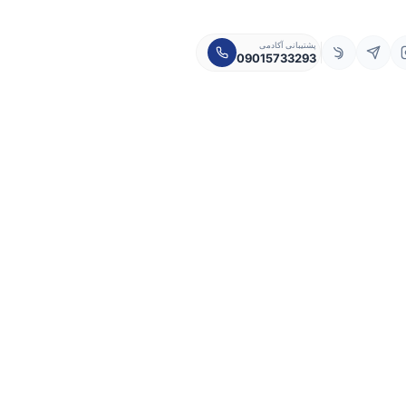
پشتیبانی آکادمی
09015733293