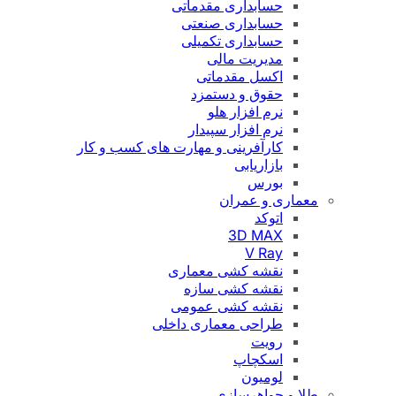
حسابداری مقدماتی
حسابداری صنعتی
حسابداری تکمیلی
مدیریت مالی
اکسل مقدماتی
حقوق و دستمزد
نرم افزار هلو
نرم افزار سپیدار
کارآفرینی و مهارت های کسب و کار
بازاریابی
بورس
معماری و عمران
اتوکد
3D MAX
V Ray
نقشه کشی معماری
نقشه کشی سازه
نقشه کشی عمومی
طراحی معماری داخلی
رویت
اسکچاپ
لومیون
طلا و جواهرسازی