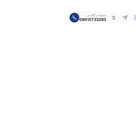
پشتیبانی آکادمی
09015733293