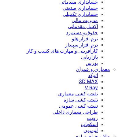
حسابداری مقدماتی
حسابداری صنعتی
حسابداری تکمیلی
مدیریت مالی
اکسل مقدماتی
حقوق و دستمزد
نرم افزار هلو
نرم افزار سپیدار
کارآفرینی و مهارت های کسب و کار
بازاریابی
بورس
معماری و عمران
اتوکد
3D MAX
V Ray
نقشه کشی معماری
نقشه کشی سازه
نقشه کشی عمومی
طراحی معماری داخلی
رویت
اسکچاپ
لومیون
طلا و جواهرسازی