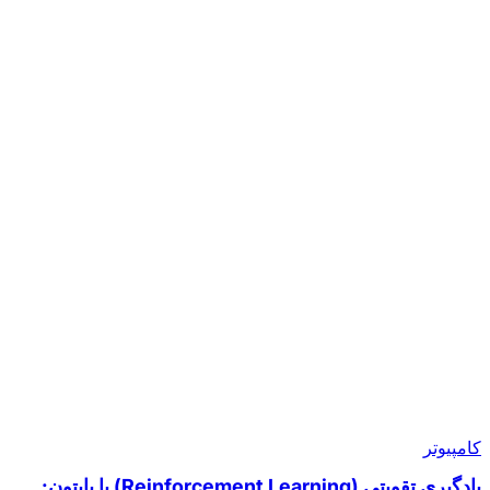
کامپیوتر
یادگیری تقویتی (Reinforcement Learning) با پایتون: