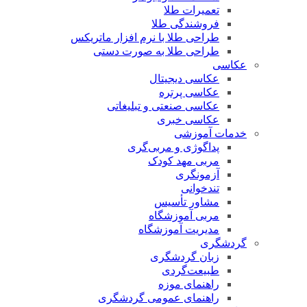
تعمیرات طلا
فروشندگی طلا
طراحی طلا با نرم افزار ماتریکس
طراحی طلا به صورت دستی
عکاسی
عکاسی دیجیتال
عکاسی پرتره
عکاسی صنعتی و تبلیغاتی
عکاسی خبری
خدمات آموزشی
پداگوژی و مربی‌گری
مربی مهد کودک
آزمونگری
تندخوانی
مشاور تأسیس
مربی آموزشگاه
مدیریت آموزشگاه
گردشگری
زبان گردشگری
طبیعت‌گردی
راهنمای موزه
راهنمای عمومی گردشگری