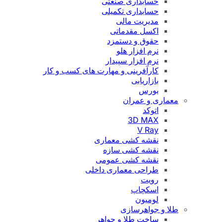
حسابداری صنعتی
حسابداری تکمیلی
مدیریت مالی
اکسل مقدماتی
حقوق و دستمزد
نرم افزار هلو
نرم افزار سپیدار
کارآفرینی و مهارت های کسب و کار
بازاریابی
بورس
معماری و عمران
اتوکد
3D MAX
V Ray
نقشه کشی معماری
نقشه کشی سازه
نقشه کشی عمومی
طراحی معماری داخلی
رویت
اسکچاپ
لومیون
طلا و جواهرسازی
ساخت طلا و جواهر