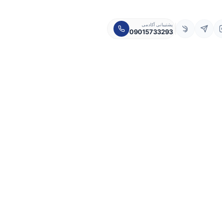
پشتیبانی آکادمی
09015733293