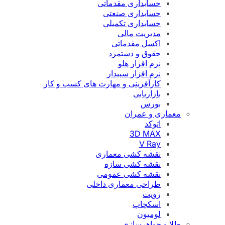
حسابداری مقدماتی
حسابداری صنعتی
حسابداری تکمیلی
مدیریت مالی
اکسل مقدماتی
حقوق و دستمزد
نرم افزار هلو
نرم افزار سپیدار
کارآفرینی و مهارت های کسب و کار
بازاریابی
بورس
معماری و عمران
اتوکد
3D MAX
V Ray
نقشه کشی معماری
نقشه کشی سازه
نقشه کشی عمومی
طراحی معماری داخلی
رویت
اسکچاپ
لومیون
طلا و جواهرسازی