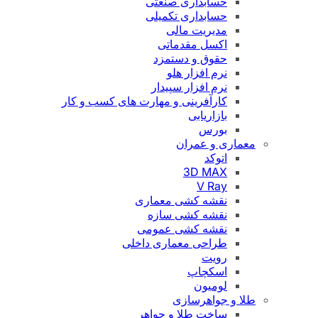
حسابداری صنعتی
حسابداری تکمیلی
مدیریت مالی
اکسل مقدماتی
حقوق و دستمزد
نرم افزار هلو
نرم افزار سپیدار
کارآفرینی و مهارت های کسب و کار
بازاریابی
بورس
معماری و عمران
اتوکد
3D MAX
V Ray
نقشه کشی معماری
نقشه کشی سازه
نقشه کشی عمومی
طراحی معماری داخلی
رویت
اسکچاپ
لومیون
طلا و جواهرسازی
ساخت طلا و جواهر