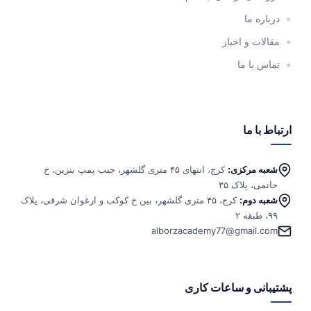
اره ما
لات و اخبار
س با ما
 با ما
به مرکزی:
کرج، انتهای ۴۵ متری گلشهر، جنب پمپ بنزین، خ
می، پلاک ۳۵
به دوم:
کرج، ۴۵ متری گلشهر، بین خ کوکب و ارغوان شرقی، پلاک
۲
alborzacademy77@gmail.c
انی و ساعات کاری