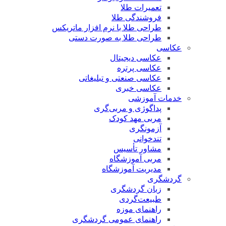
تعمیرات طلا
فروشندگی طلا
طراحی طلا با نرم افزار ماتریکس
طراحی طلا به صورت دستی
عکاسی
عکاسی دیجیتال
عکاسی پرتره
عکاسی صنعتی و تبلیغاتی
عکاسی خبری
خدمات آموزشی
پداگوژی و مربی‌گری
مربی مهد کودک
آزمونگری
تندخوانی
مشاور تأسیس
مربی آموزشگاه
مدیریت آموزشگاه
گردشگری
زبان گردشگری
طبیعت‌گردی
راهنمای موزه
راهنمای عمومی گردشگری