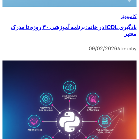
یادگیری ICDL در خانه: برنامه آموزشی ۳۰ روزه تا مدرک
09/02/2026
A