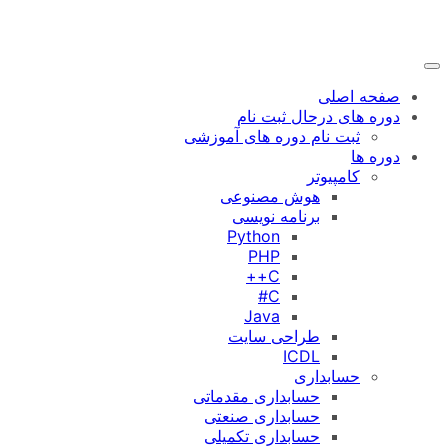
رفتن
به
محتوا
صفحه اصلی
دوره های درحال ثبت نام
ثبت نام دوره های آموزشی
دوره ها
کامپیوتر
هوش مصنوعی
برنامه نویسی
Python
PHP
C++
C#
Java
طراحی سایت
ICDL
حسابداری
حسابداری مقدماتی
حسابداری صنعتی
حسابداری تکمیلی