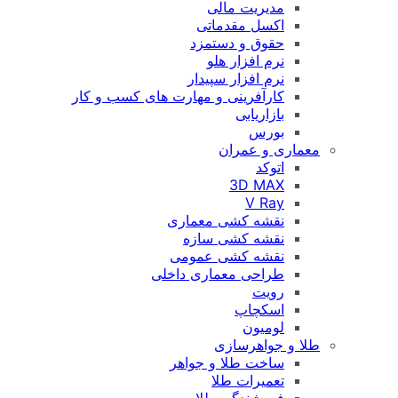
مدیریت مالی
اکسل مقدماتی
حقوق و دستمزد
نرم افزار هلو
نرم افزار سپیدار
کارآفرینی و مهارت های کسب و کار
بازاریابی
بورس
معماری و عمران
اتوکد
3D MAX
V Ray
نقشه کشی معماری
نقشه کشی سازه
نقشه کشی عمومی
طراحی معماری داخلی
رویت
اسکچاپ
لومیون
طلا و جواهرسازی
ساخت طلا و جواهر
تعمیرات طلا