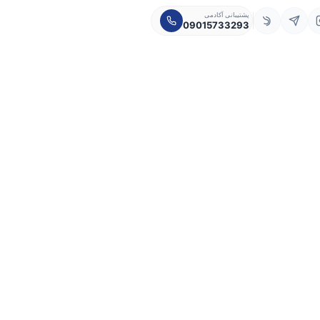
پشتیبانی آکادمی
09015733293