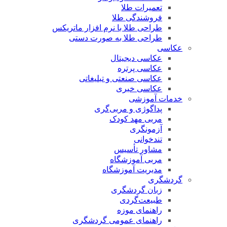
تعمیرات طلا
فروشندگی طلا
طراحی طلا با نرم افزار ماتریکس
طراحی طلا به صورت دستی
عکاسی
عکاسی دیجیتال
عکاسی پرتره
عکاسی صنعتی و تبلیغاتی
عکاسی خبری
خدمات آموزشی
پداگوژی و مربی‌گری
مربی مهد کودک
آزمونگری
تندخوانی
مشاور تأسیس
مربی آموزشگاه
مدیریت آموزشگاه
گردشگری
زبان گردشگری
طبیعت‌گردی
راهنمای موزه
راهنمای عمومی گردشگری