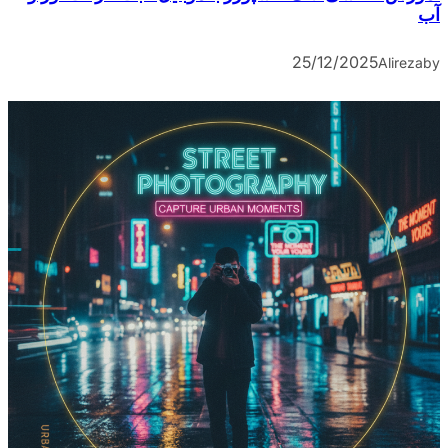
آب
25/12/2025
Alireza
by